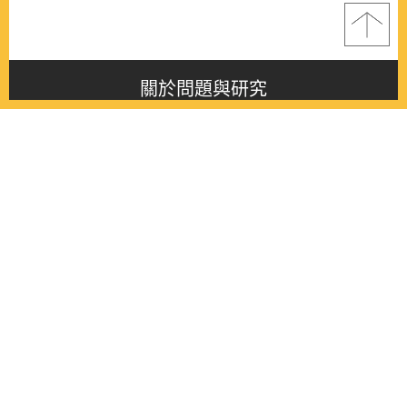
關於問題與研究
About this journal
最新消息
Latest issue
最新期刊
Latest issue
各期期刊
All issues
徵稿啟事
Contribution
聯絡我們
Contact