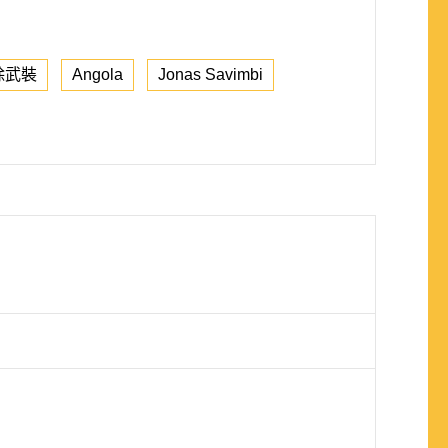
除武裝
Angola
Jonas Savimbi