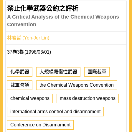
禁止化學武器公約之評析
A Critical Analysis of the Chemical Weapons
Convention
林岩哲 (Yen-Jer Lin)
37卷3期(1998/03/01)
化學武器
大規模殺傷性武器
國際裁軍
裁軍會議
the Chemical Weapons Convention
chemical weapons
mass destruction weapons
international arms control and disarmament
Conference on Disarmament