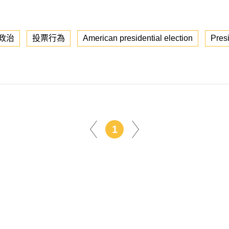
政治
投票行為
American presidential election
Pres
1