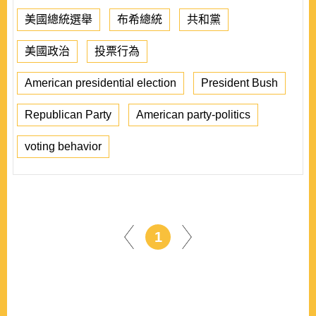
美國總統選舉
布希總統
共和黨
美國政治
投票行為
American presidential election
President Bush
Republican Party
American party-politics
voting behavior
1