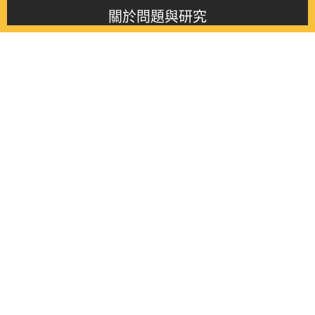
關於問題與研究
About this journal
最新消息
Latest issue
最新期刊
Latest issue
各期期刊
All issues
徵稿啟事
Contribution
聯絡我們
Contact
《問題與研究》季刊 Wenti Yu Yanjiu
Copyright © 2021 Wenti Yu Yanjiu. All Rights Reserved.