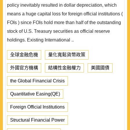
policy inevitably resulted in dollar depreciation, which
means a huge capital loss for foreign official institutions (
FOIs ) since FOIs hold more than half of the outstanding
stock of U.S. Treasury securities as official reserve
holdings. Existing International ..
全球金融危機
量化寬鬆貨幣政策
外國官方機構
結構性金融權力
美國國債
the Global Financial Crisis
Quantitative Easing(QE)
Foreign Official Institutions
Structural Financial Power