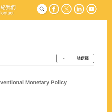
聯絡我們
Contact
請選擇
nventional Monetary Policy