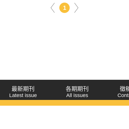
1
最新期刊
各期期刊
徵
Latest issue
All issues
Cont
《問題與研究》季刊 Wenti Yu Yanjiu
Copyright © 2021 Wenti Yu Yanjiu. All Rights Reserved.