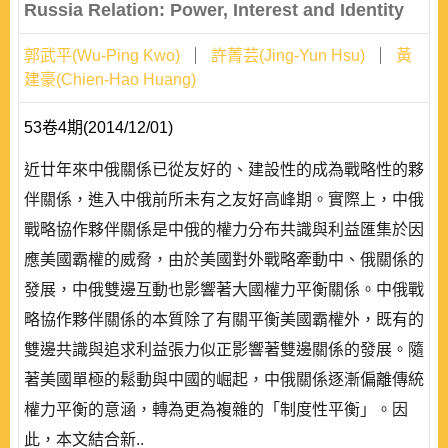
Russia Relation: Power, Interest and Identity
郭武平(Wu-Ping Kwo)
許菁芸(Jing-Yun Hsu)
黃
建豪(Chien-Hao Huang)
53卷4期(2014/12/01)
近廿年來中俄關係已從友好的、建設性的成為戰略性的夥
伴關係，進入中俄前所未有之友好高峰期。實際上，中俄
戰略協作夥伴關係是中俄的權力分布共識與利益匯集於因
應美國霸權的威脅，由於美國對外戰略牽動中、俄關係的
發展，中俄雙邊互動也影響著大國權力平衡關係。中俄戰
略協作夥伴關係的本質除了有關平衡美國霸權外，既有的
雙邊共識與追求利益張力似正影響著雙邊關係的發展。隨
著美國單極的鬆動與中國的崛起，中俄關係逐漸偏離傳統
權力平衡的意涵，轉為更為複雜的「制度性平衡」。因
此，本文結合新..