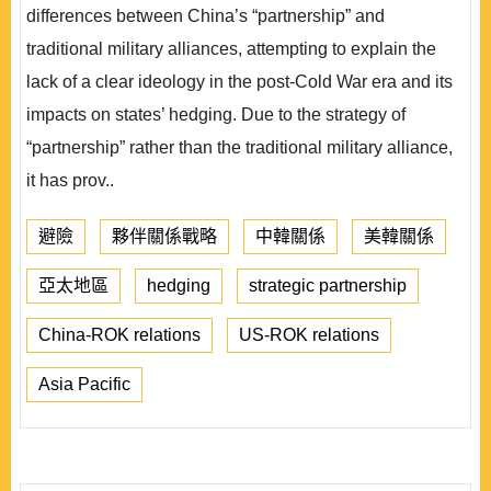
differences between China’s “partnership” and
traditional military alliances, attempting to explain the
lack of a clear ideology in the post-Cold War era and its
impacts on states’ hedging. Due to the strategy of
“partnership” rather than the traditional military alliance,
it has prov..
避險
夥伴關係戰略
中韓關係
美韓關係
亞太地區
hedging
strategic partnership
China-ROK relations
US-ROK relations
Asia Pacific