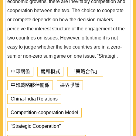
economic growths, there are inevitably competition and
cooperation between the two. The choice to cooperate
or compete depends on how the decision-makers
perceive the interest structure of the engagement of the
two countries on issues. However, oftentime it is not
easy to judge whether the two countries are in a zero-
sum or non-zero sum game on one issue. “Strategi..
中印關係
競和模式
「策略合作」
中印戰略夥伴關係
邊界爭議
China-India Relations
Competition-cooperation Model
“Strategic Cooperation”