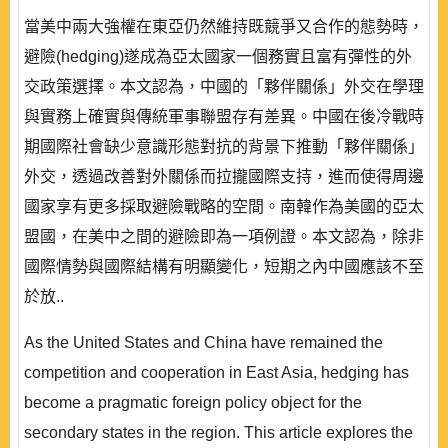
當美中兩大強權在東亞仍然維持既競爭又合作的態勢時，
避險(hedging)遂成為亞太國家一個務實且富有彈性的外
交政策選擇。本文認為，中國的「夥伴關係」外交在學理
與實務上確實與傳統軍事聯盟存有差異。中國在後冷戰時
期國際社會缺少意識形態對抗的背景下推動「夥伴關係」
外交，透過改善對外關係而拉攏國際支持，進而使得周邊
國家享有更多採取避險戰略的空間。南韓作為美國的亞太
盟國，在美中之間的避險即為一項例證。本文認為，除非
國際情勢與國際結構有明顯變化，短期之內中國應該不至
於放..
As the United States and China have remained the
competition and cooperation in East Asia, hedging has
become a pragmatic foreign policy object for the
secondary states in the region. This article explores the