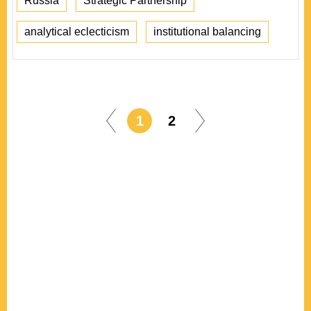
Russia
Strategic Partnership
analytical eclecticism
institutional balancing
1
2