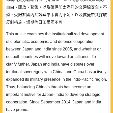
自由、開放、繁榮，以及確保印太海洋的交通線安全。不
過，受限於國內共識與軍事實力不足，以及擔憂中共採取
反制措施，短期內日印兩國不可..
This article examines the institutionalized development
of diplomatic, economic, and defense cooperation
between Japan and India since 2005, and whether or
not both countries will move toward an alliance. To
clarify further, Japan and India have disputes over
territorial sovereignty with China, and China has actively
expanded its military presence in the Indo-Pacific region.
Thus, balancing China’s threats has become an
important motive for Japan- India to develop strategic
cooperation. Since September 2014, Japan and India
have promo..