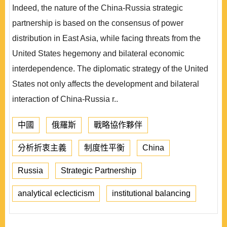
Indeed, the nature of the China-Russia strategic
partnership is based on the consensus of power
distribution in East Asia, while facing threats from the
United States hegemony and bilateral economic
interdependence. The diplomatic strategy of the United
States not only affects the development and bilateral
interaction of China-Russia r..
中國
俄羅斯
戰略協作夥伴
分析折衷主義
制度性平衡
China
Russia
Strategic Partnership
analytical eclecticism
institutional balancing