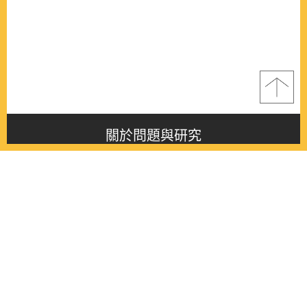
關於問題與研究
About this journal
最新消息
Latest issue
最新期刊
Latest issue
各期期刊
All issues