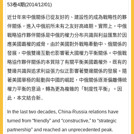
53卷4期(2014/12/01)
近廿年來中俄關係已從友好的、建設性的成為戰略性的夥
伴關係，進入中俄前所未有之友好高峰期。實際上，中俄
戰略協作夥伴關係是中俄的權力分布共識與利益匯集於因
應美國霸權的威脅，由於美國對外戰略牽動中、俄關係的
發展，中俄雙邊互動也影響著大國權力平衡關係。中俄戰
略協作夥伴關係的本質除了有關平衡美國霸權外，既有的
雙邊共識與追求利益張力似正影響著雙邊關係的發展。隨
著美國單極的鬆動與中國的崛起，中俄關係逐漸偏離傳統
權力平衡的意涵，轉為更為複雜的「制度性平衡」。因
此，本文結合新..
In the last two decades, China-Russia relations have
turned from “friendly” and “constructive,” to “strategic
partnership” and reached an unprecedented peak.