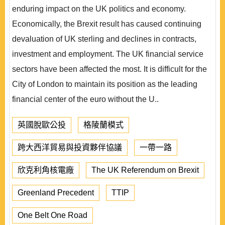
enduring impact on the UK politics and economy.
Economically, the Brexit result has caused continuing
devaluation of UK sterling and declines in contracts,
investment and employment. The UK financial service
sectors have been affected the most. It is difficult for the
City of London to maintain its position as the leading
financial center of the euro without the U..
英國脫歐公投
格陵蘭模式
跨大西洋貿易與投資夥伴協議
一帶一路
欣克利角核電廠
The UK Referendum on Brexit
Greenland Precedent
TTIP
One Belt One Road