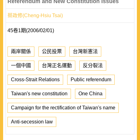
Referendum and New Constitution Issues
蔡政修(Cheng-Hsiu Tsai)
45卷1期(2006/02/01)
兩岸關係
公民投票
台灣新憲法
一個中國
台灣正名運動
反分裂法
Cross-Strait Relations
Public referendum
Taiwan's new constitution
One China
Campaign for the rectification of Taiwan's name
Anti-secession law