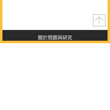
關於問題與研究
About this journal
最新消息
Latest issue
最新期刊
Latest issue
各期期刊
All issues
徵稿啟事
Contribution