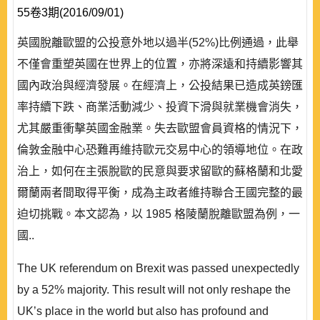
55卷3期(2016/09/01)
英國脫離歐盟的公投意外地以過半(52%)比例通過，此舉
不僅會重塑英國在世界上的位置，亦將深遠和持續影響其
國內政治與經濟發展。在經濟上，公投結果已造成英鎊匯
率持續下跌、商業活動減少、投資下滑與就業機會消失，
尤其嚴重衝擊英國金融業。失去歐盟會員資格的情況下，
倫敦金融中心恐難再維持歐元交易中心的領導地位。在政
治上，如何在主張脫歐的民意與要求留歐的蘇格蘭和北愛
爾蘭兩者間取得平衡，成為主政者維持聯合王國完整的最
迫切挑戰。本文認為，以 1985 格陵蘭脫離歐盟為例，一
國..
The UK referendum on Brexit was passed unexpectedly
by a 52% majority. This result will not only reshape the
UK’s place in the world but also has profound and