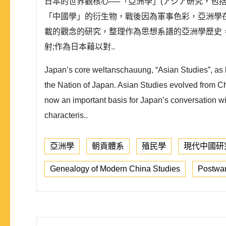
日本的世界觀核心──「亞洲學」(アジア研究，
「中國學」的衍生物，戰後因為軍事色彩，亞洲學
載的觀念的研究，整理作為思想系譜的亞洲學歷史
射;作為日本藉以對..
Japan’s core weltanschauung, “Asian Studies”, as 
the Nation of Japan. Asian Studies evolved from Chi
now an important basis for Japan’s conversation wit
characteris..
亞洲學
朝貢體系
殖民學
現代中國研
Genealogy of Modern China Studies
Postwa