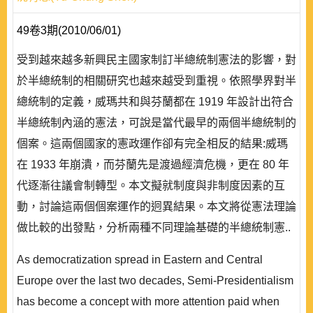
49卷3期(2010/06/01)
受到越來越多新興民主國家制訂半總統制憲法的影響，對
於半總統制的相關研究也越來越受到重視。依照學界對半
總統制的定義，威瑪共和與芬蘭都在 1919 年設計出符合
半總統制內涵的憲法，可說是當代最早的兩個半總統制的
個案。這兩個國家的憲政運作卻有完全相反的結果:威瑪
在 1933 年崩潰，而芬蘭先是渡過經濟危機，更在 80 年
代逐漸往議會制轉型。本文擬就制度與非制度因素的互
動，討論這兩個個案運作的迥異結果。本文將從憲法理論
做比較的出發點，分析兩種不同理論基礎的半總統制憲..
As democratization spread in Eastern and Central
Europe over the last two decades, Semi-Presidentialism
has become a concept with more attention paid when