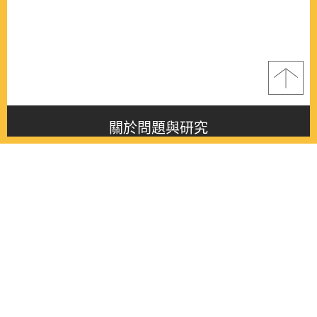
關於問題與研究
About this journal
最新消息
Latest issue
最新期刊
Latest issue
各期期刊
All issues
徵稿啟事