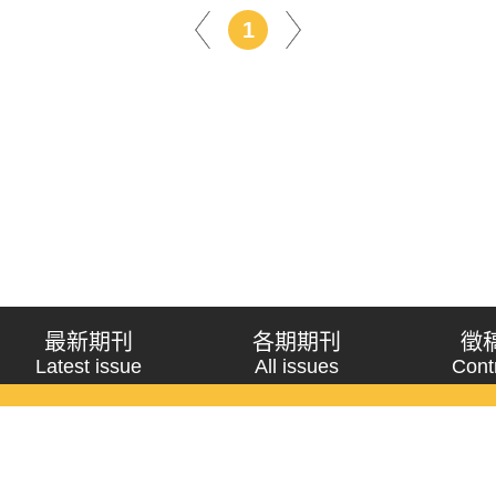
1
最新期刊
各期期刊
徵
Latest issue
All issues
Cont
《問題與研究》季刊 Wenti Yu Yanjiu
Copyright © 2021 Wenti Yu Yanjiu. All Rights Reserved.