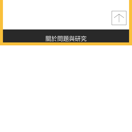
關於問題與研究
About this journal
最新消息
Latest issue
最新期刊
Latest issue
各期期刊
All issues
徵稿啟事
Contribution