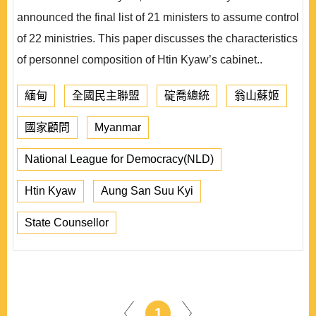
announced the final list of 21 ministers to assume control
of 22 ministries. This paper discusses the characteristics
of personnel composition of Htin Kyaw’s cabinet..
緬甸
全國民主聯盟
碇喬總統
翁山蘇姬
國家顧問
Myanmar
National League for Democracy(NLD)
Htin Kyaw
Aung San Suu Kyi
State Counsellor
1