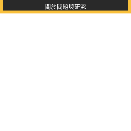
關於問題與研究
About this journal
最新消息
Latest issue
最新期刊
Latest issue
各期期刊
All issues
徵稿啟事
Contribution
聯絡我們
Contact
《問題與研究》季刊 Wenti Yu Yanjiu
Copyright © 2021 Wenti Yu Yanjiu. All Rights Reserved.