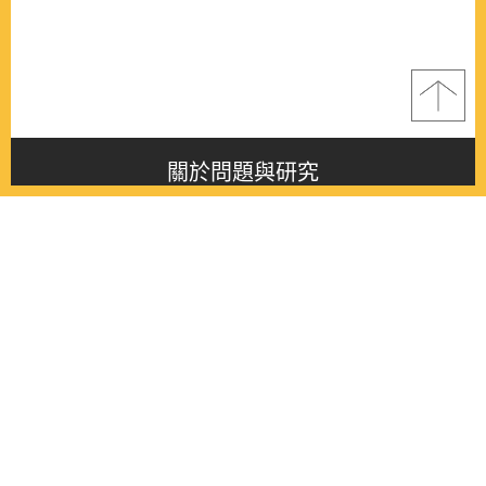
關於問題與研究
About this journal
最新消息
Latest issue
最新期刊
Latest issue
各期期刊
All issues
徵稿啟事
Contribution