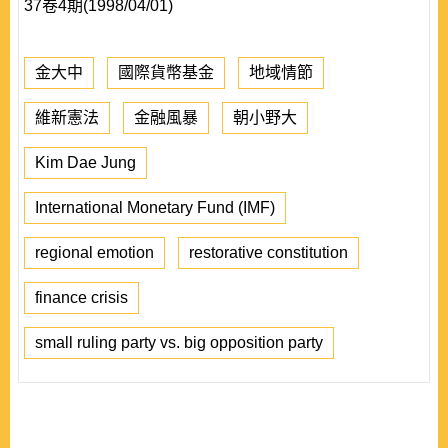
37卷4期(1998/04/01)
金大中
國際貨幣基金
地域情節
維新憲法
金融風暴
朝小野大
Kim Dae Jung
International Monetary Fund (IMF)
regional emotion
restorative constitution
finance crisis
small ruling party vs. big opposition party