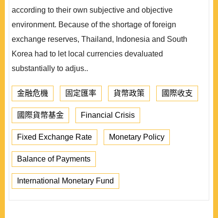
according to their own subjective and objective
environment. Because of the shortage of foreign
exchange reserves, Thailand, Indonesia and South
Korea had to let local currencies devaluated
substantially to adjus..
金融危機
固定匯率
貨幣政策
國際收支
國際貨幣基金
Financial Crisis
Fixed Exchange Rate
Monetary Policy
Balance of Payments
International Monetary Fund