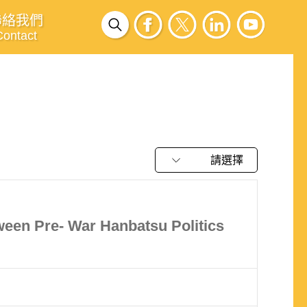
聯絡我們
Contact
請選擇
ween Pre- War Hanbatsu Politics