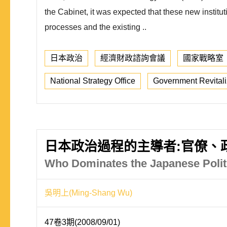
the Cabinet, it was expected that these new institut
processes and the existing ..
日本政治
經濟財政諮詢會議
國家戰略室
National Strategy Office
Government Revitali
日本政治過程的主導者:官僚、
Who Dominates the Japanese Politi
吳明上(Ming-Shang Wu)
47卷3期(2008/09/01)