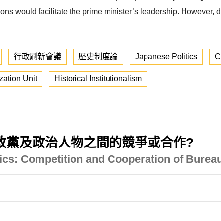
ions would facilitate the prime minister’s leadership. However, d
行政刷新會議
歷史制度論
Japanese Politics
C
zation Unit
Historical Institutionalism
政黨及政治人物之間的競爭或合作?
cs: Competition and Cooperation of Bureauc