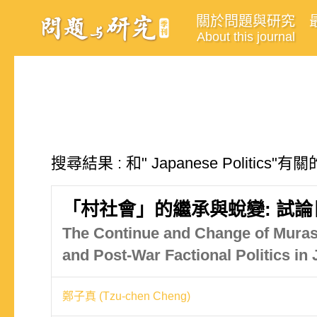
關於問題與研究
About this journal
搜尋結果 : 和" Japanese Politics"
「村社會」的繼承與蛻變: 試
The Continue and Change of Murasy
and Post-War Factional Politics in
鄭子真 (Tzu-chen Cheng)