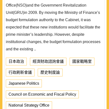
Office(NSO)and the Government Revitalization
Unit(GRU)in 2009. By moving the Ministry of Finance’s
budget formulation authority to the Cabinet, it was
expected that these new institutions would facilitate the
prime minister’s leadership. However, despite
institutional changes, the budget formulation processes
and the existing ..
日本政治
經濟財政諮詢會議
國家戰略室
行政刷新會議
歷史制度論
Japanese Politics
Council on Economic and Fiscal Policy
National Strategy Office