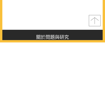
關於問題與研究
About this journal
最新消息
Latest issue
最新期刊
Latest issue
各期期刊
All issues
徵稿啟事
Contribution