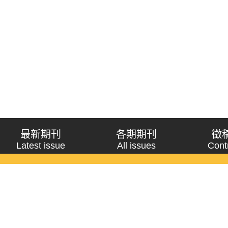
最新期刊
各期期刊
徵
Latest issue
All issues
Cont
《問題與研究》季刊 Wenti Yu Yanjiu
Copyright © 2021 Wenti Yu Yanjiu. All Rights Reserved.
獲「國科會人文社會科學研究中心」補助