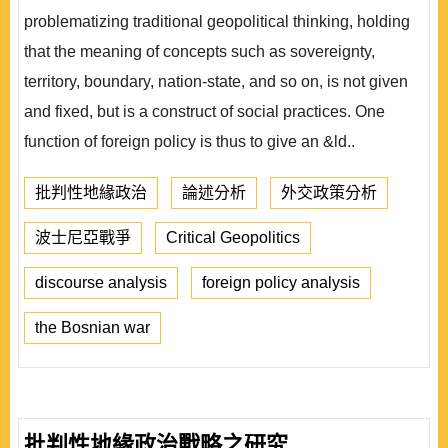
problematizing traditional geopolitical thinking, holding
that the meaning of concepts such as sovereignty,
territory, boundary, nation-state, and so on, is not given
and fixed, but is a construct of social practices. One
function of foreign policy is thus to give an &ld..
批判性地緣政治
論述分析
外交政策分析
波士尼亞戰爭
Critical Geopolitics
discourse analysis
foreign policy analysis
the Bosnian war
批判性地緣政治戰略之研究