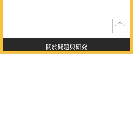
關於問題與研究
About this journal
最新消息
Latest issue
最新期刊
Latest issue
各期期刊
All issues
徵稿啟事
Contribution