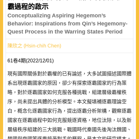
霸過程的啟示
Conceptualizing Aspiring Hegemon’s
Behavior: Inspirations from Qin’s Hegemony-
Quest Process in the Warring States Period
陳欣之 (Hsin-chih Chen)
61卷4期(2022/12/01)
現有國際關係對於霸權的已有論述，大多試圖描述國際體
系出現逐霸國家的原因，卻少有探索逐霸國家的行為策
略，對於逐霸國家如何克服各種挑戰，組建層級霸權秩
序，尚未提出具體的分析模型。本文擬填補逐霸理論空
白，概念化逐霸國家行為，提出逐霸分析架構，觀察逐霸
國家在逐霸過程中如何克服競逐資格，地位汰除，以及新
層級秩序組建的三大挑戰。戰國時代秦國先後淘汰魏國、
楚國與齊國等逐霸競爭對手的歷程，是本文的研究樣本。