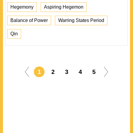
Hegemony
Aspiring Hegemon
Balance of Power
Warring States Period
Qin
1
2
3
4
5