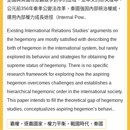
公元前356年秦孝公變法改革，秦國強固內部統治權威，
運用內部權力成長途徑（Internal Pow..
Existing International Relations Studies’ arguments on
the hegemony are mostly satisfied with describing the
birth of hegemon in the international system, but rarely
explored its behavior and strategies for obtaining the
supreme status of hegemony. There is no specific
research framework for exploring how the aspiring
hegemon overcomes challenges and establishes a
hierarchical hegemonic order in the international society.
This paper intends to fill the theoretical gap of hegemony
studies, conceptualizes aspiring hegemon’s behavi..
霸權，逐霸國家，權力平衡，戰國時代，秦國