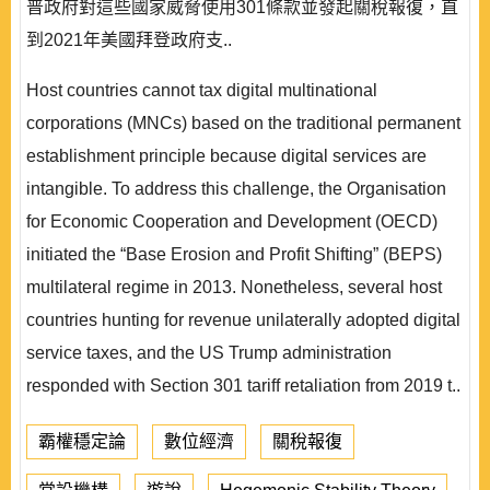
普政府對這些國家威脅使用301條款並發起關稅報復，直
到2021年美國拜登政府支..
Host countries cannot tax digital multinational
corporations (MNCs) based on the traditional permanent
establishment principle because digital services are
intangible. To address this challenge, the Organisation
for Economic Cooperation and Development (OECD)
initiated the “Base Erosion and Profit Shifting” (BEPS)
multilateral regime in 2013. Nonetheless, several host
countries hunting for revenue unilaterally adopted digital
service taxes, and the US Trump administration
responded with Section 301 tariff retaliation from 2019 t..
霸權穩定論
數位經濟
關稅報復