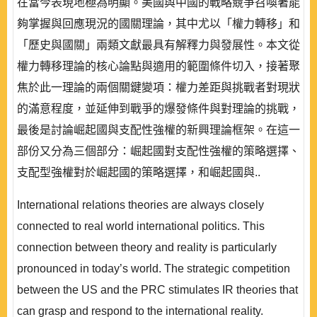
在當今表現地極為明顯。美國與中國的戰略競爭召喚著能
夠掌握與回應現況的國關理論，其中尤以「權力轉移」和
「歷史與國關」兩類文獻最具有解釋力與發展性。本文從
權力轉移理論的核心論點與適用的範圍條件切入，接著聚
焦於此一理論的兩個關鍵變項：權力差距與挑戰者對現狀
的滿意程度，並延伸到戰爭的爆發條件與對理論的挑戰，
最後是討論崛起國與支配性強權的新興理論框架。在這一
部份又分為三個部分：崛起國對支配性強權的策略選擇、
支配型強權對於崛起國的策略選擇，和崛起國與..
International relations theories are always closely
connected to real world international politics. This
connection between theory and reality is particularly
pronounced in today’s world. The strategic competition
between the US and the PRC stimulates IR theories that
can grasp and respond to the international reality.