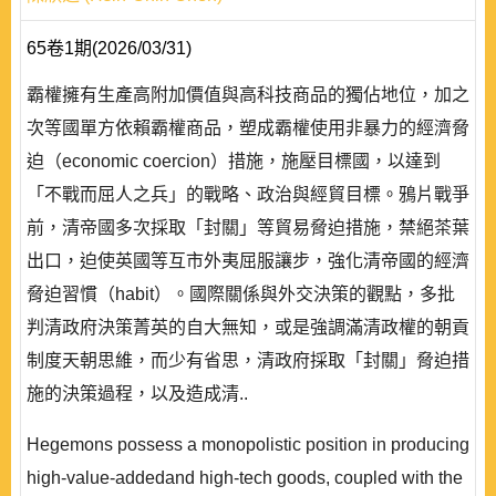
65卷1期(2026/03/31)
霸權擁有生產高附加價值與高科技商品的獨佔地位，加之
次等國單方依賴霸權商品，塑成霸權使用非暴力的經濟脅
迫（economic coercion）措施，施壓目標國，以達到
「不戰而屈人之兵」的戰略、政治與經貿目標。鴉片戰爭
前，清帝國多次採取「封關」等貿易脅迫措施，禁絕茶葉
出口，迫使英國等互市外夷屈服讓步，強化清帝國的經濟
脅迫習慣（habit）。國際關係與外交決策的觀點，多批
判清政府決策菁英的自大無知，或是強調滿清政權的朝貢
制度天朝思維，而少有省思，清政府採取「封關」脅迫措
施的決策過程，以及造成清..
Hegemons possess a monopolistic position in producing
high-value-addedand high-tech goods, coupled with the