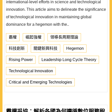
international-level efforts in science and technological
innovation. This article aims to delineate the significance
of technological innovation in maintaining global
dominance for a hegemon with the..
霸權
崛起強權
領導長周期理論
科技創新
關鍵新興科技
Hegemon
Rising Power
Leadership Long Cycle Theory
Technological Innovation
Critical and Emerging Technologies
霸權妥協：解析各國為何遵循數位服務稅