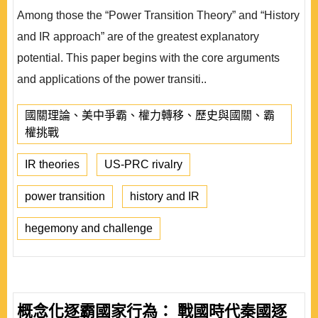
Among those the “Power Transition Theory” and “History
and IR approach” are of the greatest explanatory
potential. This paper begins with the core arguments
and applications of the power transiti..
國關理論、美中爭霸、權力轉移、歷史與國關、霸
權挑戰
IR theories
US-PRC rivalry
power transition
history and IR
hegemony and challenge
概念化逐霸國家行為： 戰國時代秦國逐