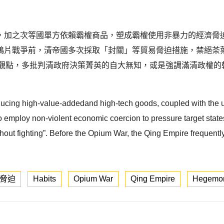
次等國單方依賴霸權商品，塑成霸權使用非暴力的經濟脅迫（econ
鴉片戰爭前，清帝國多次採取「封關」等貿易脅迫措施，禁絕茶
策的觀點，多批判清政府決策菁英的自大無知，或是強調滿清政權
ucing high-value-addedand high-tech goods, coupled with the u
mploy non-violent economic coercion to pressure target states,
ithout fighting”. Before the Opium War, the Qing Empire frequen
脅迫
Habits
Opium War
Qing Empire
Hegemo