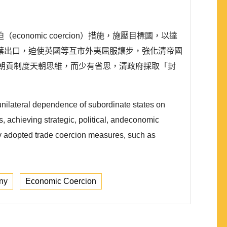
omic coercion）措施，施壓目標國，以達
葉出口，迫使英國等互市外夷屈服讓步，強化清帝國
的朝貢制度天朝思維，而少有省思，清政府採取「封
nilateral dependence of subordinate states on
 achieving strategic, political, andeconomic
tly adopted trade coercion measures, such as
ny
Economic Coercion