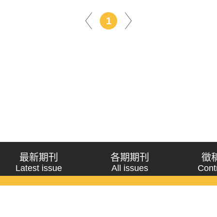
1
最新期刊
各期期刊
徵
Latest issue
All issues
Cont
《問題與研究》季刊 Wenti Yu Yanjiu
Copyright © 2021 Wenti Yu Yanjiu. All Rights Reserved.