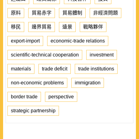
原料
貿易赤字
貿易體制
非經濟問題
移民
邊界貿易
遠景
戰略夥伴
export-import
economic-trade relations
scientific-technical cooperation
investment
materials
trade deficit
trade institutions
non-economic problems
immigration
border trade
perspective
strategic partnership