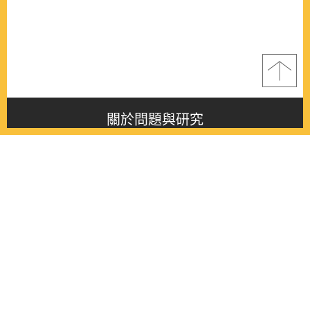
關於問題與研究
About this journal
最新消息
Latest issue
最新期刊
Latest issue
各期期刊
All issues
徵稿啟事