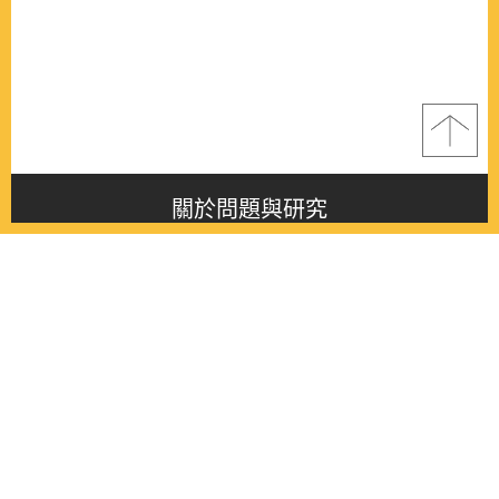
關於問題與研究
About this journal
最新消息
Latest issue
最新期刊
Latest issue
各期期刊
All issues