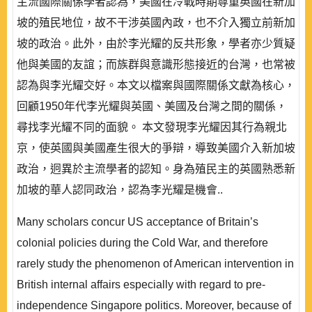
主流國際關係學者認為，美國在冷戰時期尊重英國在新加
坡的殖民地位，故不干涉英國內政，也不介入獨立前新加
坡的政治。此外，由於李光耀的反共形象，學者亦少質疑
他與美國的友誼；而族群與意識形態接近的台灣，也常被
認為與李光耀交好。本文以檔案與國際關係文獻為核心，
回顧1950年代李光耀與英國、美國及台灣之間的關係，
尋找李光耀不同的面貌。 本文發現李光耀因其行為親北
京，使英國與美國產生很大的爭辯，導致美國介入新加坡
政治，迥異於主流學者的認知。身為殖民主的英國熟悉新
加坡的華人認同政治，認為李光耀是機會..
Many scholars concur US acceptance of Britain’s
colonial policies during the Cold War, and therefore
rarely study the phenomenon of American intervention in
British internal affairs especially with regard to pre-
independence Singapore politics. Moreover, because of