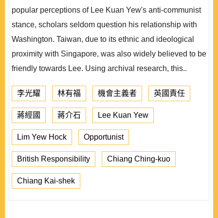
popular perceptions of Lee Kuan Yew's anti-communist
stance, scholars seldom question his relationship with
Washington. Taiwan, due to its ethnic and ideological
proximity with Singapore, was also widely believed to be
friendly towards Lee. Using archival research, this..
李光耀
林有福
機會主義者
英國責任
蔣經國
蔣介石
Lee Kuan Yew
Lim Yew Hock
Opportunist
British Responsibility
Chiang Ching-kuo
Chiang Kai-shek