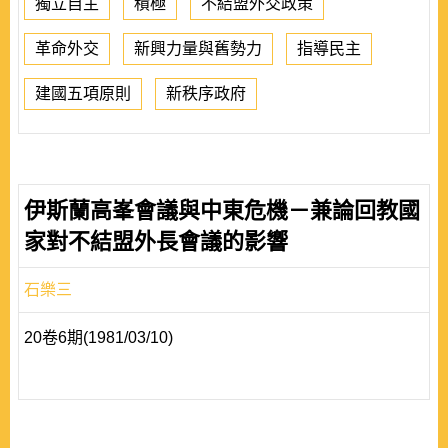
獨立自主
積極
不結盟外交政策
革命外交
新興力量與舊勢力
指導民主
建國五項原則
新秩序政府
伊斯蘭高峯會議與中東危機－兼論回教國
家對不結盟外長會議的影響
石樂三
20卷6期(1981/03/10)