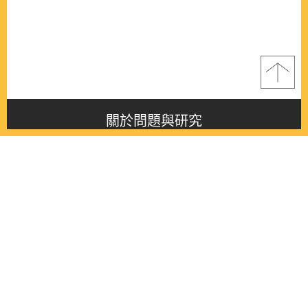
關於問題與研究
About this journal
最新消息
Latest issue
最新期刊
Latest issue
各期期刊
All issues
徵稿啟事