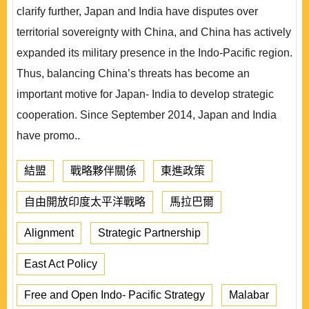
clarify further, Japan and India have disputes over
territorial sovereignty with China, and China has actively
expanded its military presence in the Indo-Pacific region.
Thus, balancing China’s threats has become an
important motive for Japan- India to develop strategic
cooperation. Since September 2014, Japan and India
have promo..
結盟
戰略夥伴關係
東進政策
自由開放印度太平洋戰略
馬拉巴爾
Alignment
Strategic Partnership
East Act Policy
Free and Open Indo- Pacific Strategy
Malabar