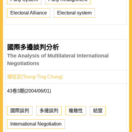
Electoral Alliance
Electoral system
國際多邊談判分析
The Analysis of Multilateral International
Negotiations
鍾從定(Tsung-Ting Chung)
43卷3期(2004/06/01)
國際談判
多邊談判
複雜性
結盟
International Negotiation