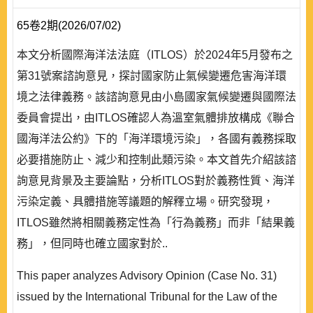
65卷2期(2026/07/02)
本文分析國際海洋法法庭（ITLOS）於2024年5月發布之
第31號案諮詢意見，探討國家防止氣候變遷危害海洋環
境之法律義務。該諮詢意見由小島國家氣候變遷與國際法
委員會提出，由ITLOS確認人為溫室氣體排放構成《聯合
國海洋法公約》下的「海洋環境污染」，各國有義務採取
必要措施防止、減少和控制此類污染。本文首先介紹該諮
詢意見背景及主要論點，分析ITLOS對於義務性質、海洋
污染定義、具體措施等議題的解釋立場。研究發現，
ITLOS雖然將相關義務定性為「行為義務」而非「結果義
務」，但同時也確立國家對於..
This paper analyzes Advisory Opinion (Case No. 31)
issued by the International Tribunal for the Law of the