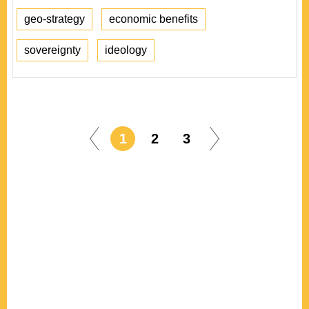
geo-strategy
economic benefits
sovereignty
ideology
1
2
3