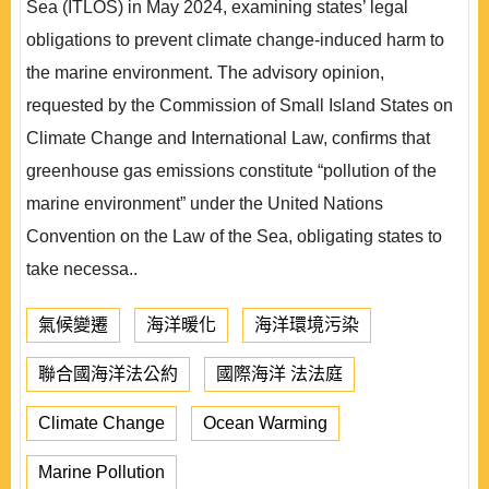
Sea (ITLOS) in May 2024, examining states’ legal
obligations to prevent climate change-induced harm to
the marine environment. The advisory opinion,
requested by the Commission of Small Island States on
Climate Change and International Law, confirms that
greenhouse gas emissions constitute “pollution of the
marine environment” under the United Nations
Convention on the Law of the Sea, obligating states to
take necessa..
氣候變遷
海洋暖化
海洋環境污染
聯合國海洋法公約
國際海洋 法法庭
Climate Change
Ocean Warming
Marine Pollution