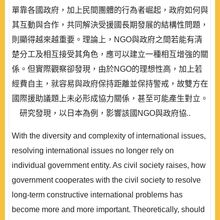
單靠各國政府，加上民間團體的行為者崛起，政府如何與
其互動與合作，共同解決受援國長期發展的結構性問題，
則顯得越來越重要。理論上，NGO與政府之間若能有清
楚分工及相互接受其角色，應可以建立一種相互增強的關
係。但實際觀察卻發現，由於NGO的理想性高，加上若
經費自主，就容易與政府保持距離並保持警戒，故雙方在
國際援助議題上未必形成協力關係，甚至可能產生對立。
研究發現，以日本為例，影響該國NGO與政府協..
With the diversity and complexity of international issues,
resolving international issues no longer rely on
individual government entity. As civil society raises, how
government cooperates with the civil society to resolve
long-term constructive international problems has
become more and more important. Theoretically, should