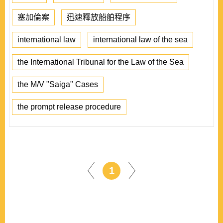
塞加倫案
迅速釋放船舶程序
international law
international law of the sea
the International Tribunal for the Law of the Sea
the M/V "Saiga" Cases
the prompt release procedure
1