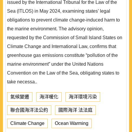
issued by the International Tribunal for the Law of the
Sea (ITLOS) in May 2024, examining states’ legal
obligations to prevent climate change-induced harm to
the marine environment. The advisory opinion,
requested by the Commission of Small Island States on
Climate Change and International Law, confirms that
greenhouse gas emissions constitute “pollution of the
marine environment” under the United Nations
Convention on the Law of the Sea, obligating states to
take necessa..
氣候變遷
海洋暖化
海洋環境污染
聯合國海洋法公約
國際海洋 法法庭
Climate Change
Ocean Warming