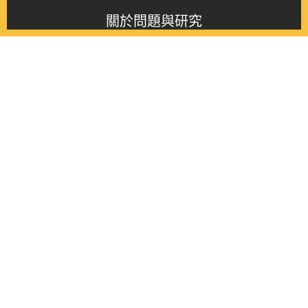
關於問題與研究
About this journal
最新消息
Latest issue
最新期刊
Latest issue
各期期刊
All issues
徵稿啟事
Contribution
聯絡我們
Contact
《問題與研究》季刊 Wenti Yu Yanjiu
Copyright © 2021 Wenti Yu Yanjiu. All Rights Reserved.