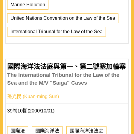
Marine Pollution
United Nations Convention on the Law of the Sea
International Tribunal for the Law of the Sea
國際海洋法法庭與第一、第二號塞加輪案
The International Tribunal for the Law of the
Sea and the M/V "Saiga" Cases
孫光民 (Kuan-ming Sun)
39卷10期(2000/10/01)
國際法
國際海洋法
國際海洋法法庭