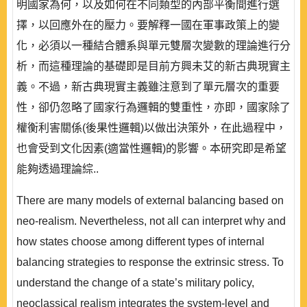
明國家為何，以及如何在不同類型的內部平衡間進行選
擇，以回應外在的壓力。要解釋一國在軍事政策上的變
化，必須以一種結合體系與單元雙層次變數的理論進行分
析，而這種理論的基礎即是目前方興未艾的新古典現實主
義。不過，新古典現實主義雖注意到了單元層次的重要
性，卻仍忽略了國家行為邏輯的雙重性，亦即，國家除了
權衡利害關係(後果性邏輯)以做出決策外，在此過程中，
也會受到文化因素(適當性邏輯)的影響。本研究即是希望
能夠透過理論綜..
There are many models of external balancing based on
neo-realism. Nevertheless, not all can interpret why and
how states choose among different types of internal
balancing strategies to response the extrinsic stress. To
understand the change of a state’s military policy,
neoclassical realism integrates the system-level and