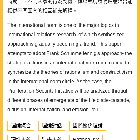
時期中，不同國家的行為動機，藉以呈現說明理論綜合能
提供不同面向的相互補充解釋。
The international norm is one of the major topics in
international relations research, of which synthesized
approach is gradually becoming a trend. This paper
attempts to adopt Frank Schimmelfennig's approach- the
strategic actions in an international norm community- to
synthesize the theories of rationalism and constructivism
in the international norm circle. As the case, the
Proliferation Security Initiative will be analyzed through
different phases of emergence of the life circle-cascade,
diffusion, internalization, and erosion- to u..
理論綜合
理論對話
國際關係理論
理性主義
建構主義
Rationalism