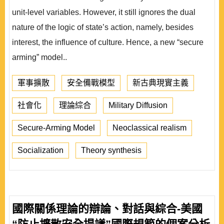
unit-level variables. However, it still ignores the dual
nature of the logic of state’s action, namely, besides
interest, the influence of culture. Hence, a new “secure
arming” model..
軍事擴散
安全備戰模型
新古典現實主義
社會化
理論綜合
Military Diffusion
Secure-Arming Model
Neoclassical realism
Socialization
Theory synthesis
國際關係理論的辯論、對話與綜合-美國