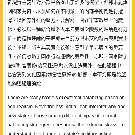
新現實主義針對外部平衡提出了許多的模型，但卻未能說
明國家為何，以及如何在不同類型的內部平衡間進行選
擇，以回應外在的壓力。要解釋一國在軍事政策上的變
化，必須以一種結合體系與單元雙層次變數的理論進行分
析，而這種理論的基礎即是目前方興未艾的新古典現實主
義。不過，新古典現實主義雖注意到了單元層次的重要
性，卻仍忽略了國家行為邏輯的雙重性，亦即，國家除了
權衡利害關係(後果性邏輯)以做出決策外，在此過程中，
也會受到文化因素(適當性邏輯)的影響。本研究即是希望
能夠透過理論綜..
There are many models of external balancing based on
neo-realism. Nevertheless, not all can interpret why and
how states choose among different types of internal
balancing strategies to response the extrinsic stress. To
understand the change of a state’s military policy,