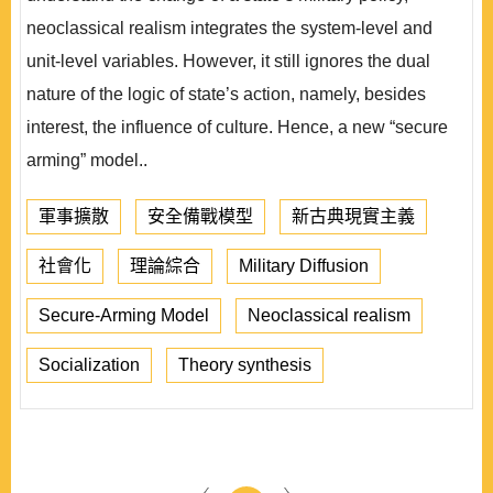
neoclassical realism integrates the system-level and
unit-level variables. However, it still ignores the dual
nature of the logic of state’s action, namely, besides
interest, the influence of culture. Hence, a new “secure
arming” model..
軍事擴散
安全備戰模型
新古典現實主義
社會化
理論綜合
Military Diffusion
Secure-Arming Model
Neoclassical realism
Socialization
Theory synthesis