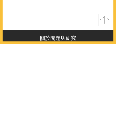
關於問題與研究
About this journal
最新消息
Latest issue
最新期刊
Latest issue
各期期刊
All issues
徵稿啟事
Contribution