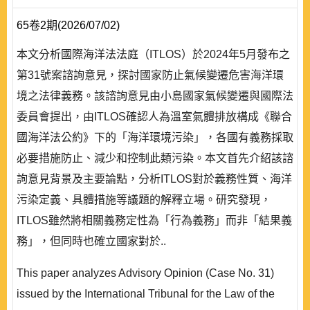
65卷2期(2026/07/02)
本文分析國際海洋法法庭（ITLOS）於2024年5月發布之
第31號案諮詢意見，探討國家防止氣候變遷危害海洋環
境之法律義務。該諮詢意見由小島國家氣候變遷與國際法
委員會提出，由ITLOS確認人為溫室氣體排放構成《聯合
國海洋法公約》下的「海洋環境污染」，各國有義務採取
必要措施防止、減少和控制此類污染。本文首先介紹該諮
詢意見背景及主要論點，分析ITLOS對於義務性質、海洋
污染定義、具體措施等議題的解釋立場。研究發現，
ITLOS雖然將相關義務定性為「行為義務」而非「結果義
務」，但同時也確立國家對於..
This paper analyzes Advisory Opinion (Case No. 31)
issued by the International Tribunal for the Law of the