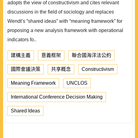
adopts the view of constructivism and cites relevant
discussions in the field of sociology and replaces
Wendt’s “shared ideas” with “meaning framework” for
proposing a new analysis framework with operational
indicators fo..
建構主義
意義框架
聯合國海洋法公約
國際會議決策
共享概念
Constructivism
Meaning Framework
UNCLOS
International Conference Decision Making
Shared Ideas