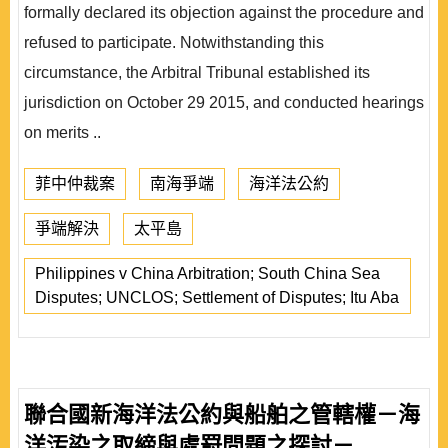
formally declared its objection against the procedure and
refused to participate. Notwithstanding this
circumstance, the Arbitral Tribunal established its
jurisdiction on October 29 2015, and conducted hearings
on merits ..
菲中仲裁案
南海爭端
海洋法公約
爭端解決
太平島
Philippines v China Arbitration; South China Sea
Disputes; UNCLOS; Settlement of Disputes; Itu Aba
聯合國新海洋法公約與船舶之管轄權－海
洋汚染之取締與處罸問題之探討－