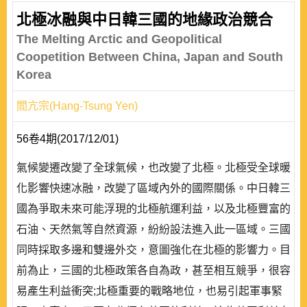
北極冰融與中日韓三國的地緣政治競合
The Melting Arctic and Geopolitical
Coopetition Between China, Japan and South
Korea
閻亢宗(Hang-Tsung Yen)
56卷4期(2017/12/01)
氣候變遷改變了全球氣候，也改變了北極。北極受全球暖
化影響快速冰融，改變了區域內外的國際關係。中日韓三
國為爭取未來可能浮現的北極航運利益，以及北極豐富的
石油、天然氣等自然資源，紛紛設法進入此一區域。三國
同時採取多邊和雙邊外交，意圖強化在北極的影響力。目
前為止，三國的北極政策各自為政，甚至相互競爭，很容
易產生利益衝突;北極重要的戰略地位，也易引起軍事緊