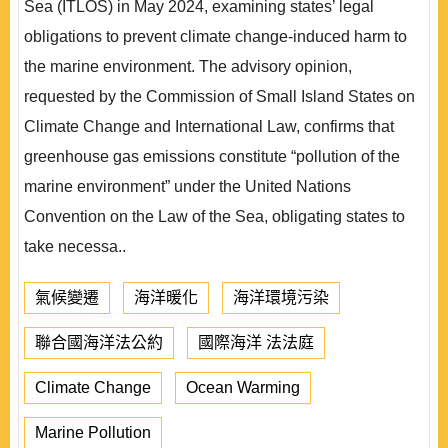
Sea (ITLOS) in May 2024, examining states’ legal
obligations to prevent climate change-induced harm to
the marine environment. The advisory opinion,
requested by the Commission of Small Island States on
Climate Change and International Law, confirms that
greenhouse gas emissions constitute “pollution of the
marine environment” under the United Nations
Convention on the Law of the Sea, obligating states to
take necessa..
氣候變遷
海洋暖化
海洋環境污染
聯合國海洋法公約
國際海洋 法法庭
Climate Change
Ocean Warming
Marine Pollution