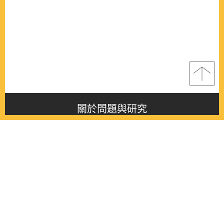
關於問題與研究
About this journal
最新消息
Latest issue
最新期刊
Latest issue
各期期刊
All issues