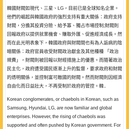
韓國財閥如現代、三星、LG，目前已是全球知名企業。
他們的崛起與韓國政府的強烈支持有重大關係：政府支持
財閥，分擔其投資分險、給予寡、獨占市場控制;財閥則
回報政府以提供就業機會、賺取外匯、促進經濟成長。然
而在此光明表象下，韓國政府與財閥間也有為人詬病的陰
暗關係：政府官員收受財閥政治獻金及其他種種 「政治
規費」，財閥則被回報以財經措施上的優惠。而隨著政治
民主化，政府遭受國民逐漸上升的監督，要求政府和財閥
的透明關係，並控制富可敵國的財閥。然而財閥則因經濟
自由化而日益壯大，不再受制於政府的管控。韓..
Korean conglomerates, or chaebols in Korean, such as
Samsung, Hyundai, LG, are now familiar and global
enterprises. However, the rising of chaebols was
supported and often pushed by Korean government. For