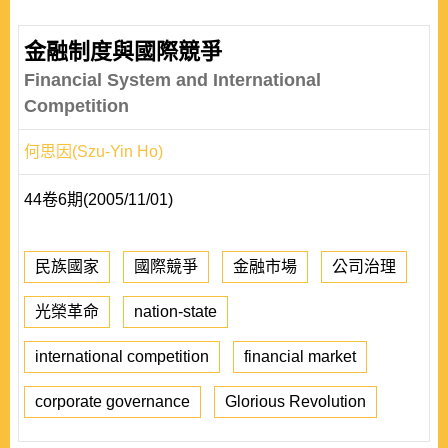
金融制度與國際競爭
Financial System and International
Competition
何思因(Szu-Yin Ho)
44卷6期(2005/11/01)
民族國家
國際競爭
金融市場
公司治理
光榮革命
nation-state
international competition
financial market
corporate governance
Glorious Revolution