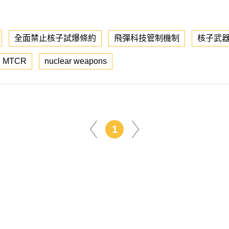
全面禁止核子試爆條約
飛彈科技管制機制
核子武
MTCR
nuclear weapons
1