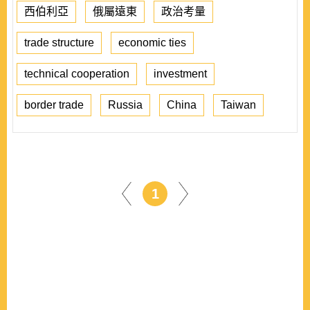
西伯利亞
俄屬遠東
政治考量
trade structure
economic ties
technical cooperation
investment
border trade
Russia
China
Taiwan
1