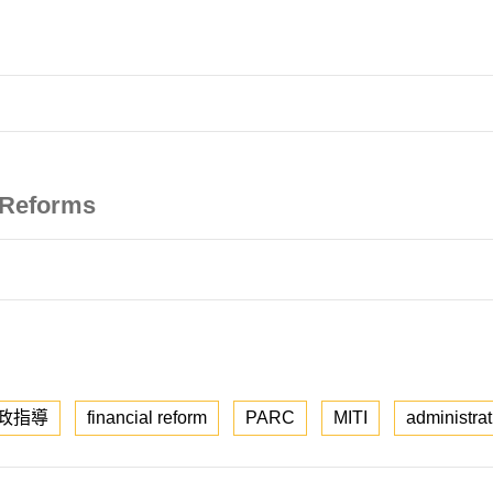
 Reforms
政指導
financial reform
PARC
MITI
administra