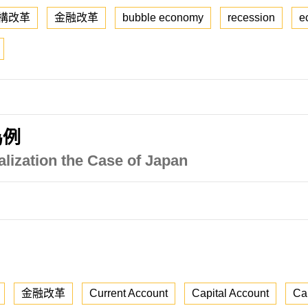
構改革
金融改革
bubble economy
recession
e
為例
alization the Case of Japan
金融改革
Current Account
Capital Account
Cap