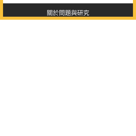
關於問題與研究
About this journal
最新消息
Latest issue
最新期刊
Latest issue
各期期刊
All issues
徵稿啟事
Contribution
聯絡我們
Contact
《問題與研究》季刊 Wenti Yu Yanjiu