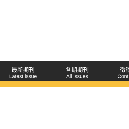
最新期刊
各期期刊
徵
Latest issue
All issues
Cont
《問題與研究》季刊 Wenti Yu Yanjiu
Copyright © 2021 Wenti Yu Yanjiu. All Rights Reserved.
獲「國科會人文社會科學研究中心」補助