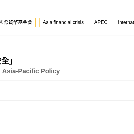
國際貨幣基金會
Asia financial crisis
APEC
interna
安全」
Asia-Pacific Policy