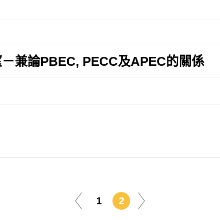
論PBEC, PECC及APEC的關係
1
2