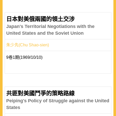
日本對美俄兩國的領土交涉
Japan's Territorial Negotiations with the
United States and the Soviet Union
朱少先(Chu Shao-sien)
9卷1期(1969/10/10)
共匪對美國鬥爭的策略路線
Peiping's Policy of Struggle against the United
States