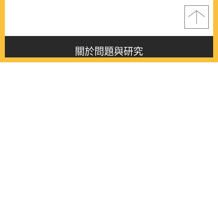
關於問題與研究
About this journal
最新消息
Latest issue
最新期刊
Latest issue
各期期刊
All issues
徵稿啟事
Contribution
聯絡我們