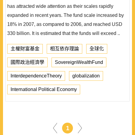
has attracted wide attention as their scales rapidly
expanded in recent years. The fund scale increased by
18% in 2007, as compared to 2006, and reached USD
330 billion. It is estimated that the funds will exceed ..
主權財富基金
相互依存理論
全球化
國際政治經濟學
SovereignWealthFund
InterdependenceTheory
globalization
International Political Economy
1