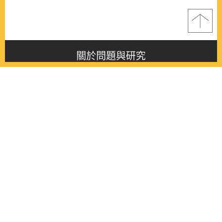
關於問題與研究
About this journal
最新消息
Latest issue
最新期刊
Latest issue
各期期刊
All issues
徵稿啟事
Contribution
聯絡我們