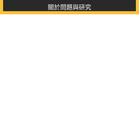
關於問題與研究
About this journal
最新消息
Latest issue
最新期刊
Latest issue
各期期刊
All issues
徵稿啟事
Contribution
聯絡我們
Contact
《問題與研究》季刊 Wenti Yu Yanjiu
Copyright © 2021 Wenti Yu Yanjiu. All Rights Reserved.