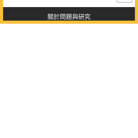
關於問題與研究
About this journal
最新消息
Latest issue
最新期刊
Latest issue
各期期刊
All issues
徵稿啟事
Contribution
聯絡我們
Contact
《問題與研究》季刊 Wenti Yu Yanjiu