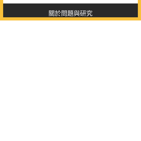
關於問題與研究
About this journal
最新消息
Latest issue
最新期刊
Latest issue
各期期刊
All issues
徵稿啟事
Contribution
聯絡我們
Contact
《問題與研究》季刊 Wenti Yu Yanjiu