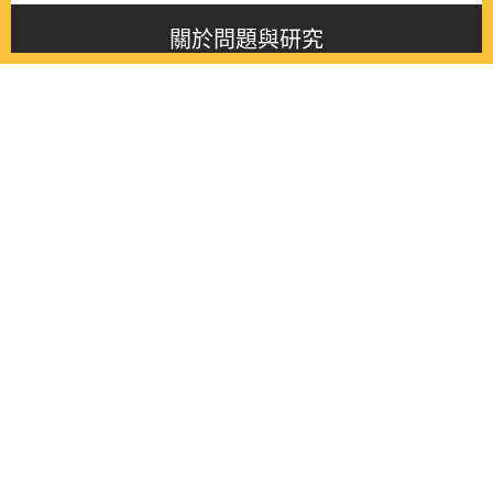
關於問題與研究
About this journal
最新消息
Latest issue
最新期刊
Latest issue
各期期刊
All issues
徵稿啟事
Contribution
聯絡我們
Contact
《問題與研究》季刊 Wenti Yu Yanjiu
Copyright © 2021 Wenti Yu Yanjiu. All Rights Reserved.