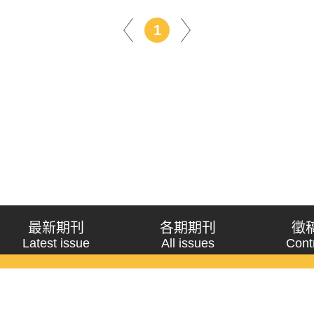
1
最新期刊
各期期刊
徵
Latest issue
All issues
Cont
《問題與研究》季刊 Wenti Yu Yanjiu
Copyright © 2021 Wenti Yu Yanjiu. All Rights Reserved.