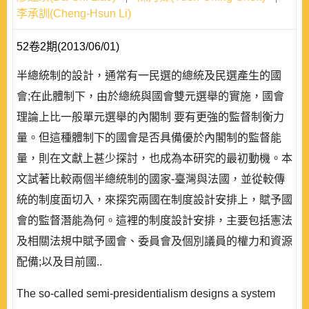
李承訓(Cheng-Hsun Li)
52卷2期(2013/06/01)
半總統制的設計，通常有一民選的總統及民選產生的國
會;在此體制下，由於總統與國會雙元選舉的實施，國會
理論上比一般單元選舉的內閣制 要有更強的監督制衡力
量。但這種體制下的國會是否具備優於內閣制的監督能
量，則在文獻上甚少探討，也成為本研究的最初動機。本
文試著比較兩個半總統制的國家-臺灣與法國，並從較傳
統的制度面切入，來探究兩國在制度設計安排上，賦予國
會的監督潛能為何。這裡的制度設計安排，主要包括憲法
及相關法規中賦予國會、委員會及個別議員的權力和資源
配備;以及目前國..
The so-called semi-presidentialism designs a system