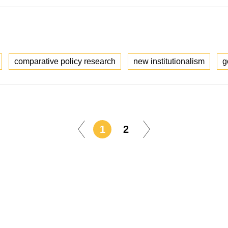
comparative policy research
new institutionalism
g
1
2