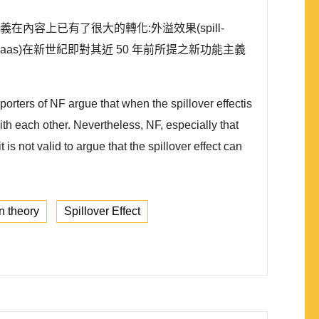
能主義在內容上已有了很大的轉化:外溢效果(spill-
Haas)在新世紀即對其近 50 年前所提之新功能主義
orters of NF argue that when the spillover effectis
ith each other. Nevertheless, NF, especially that
s not valid to argue that the spillover effect can
on theory
Spillover Effect