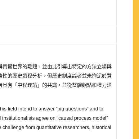
與真實世界的難題，並由此引導出特定的方法立場與
絡性的歷史過程分析。但歷史制度論者並未拘泥於質
者具有「中程理論」的共識，並從整體觀點和權力途
is field intend to answer “big questions” and to
l institutionalists agree on “causal process model”
 challenge from quantitative researchers, historical