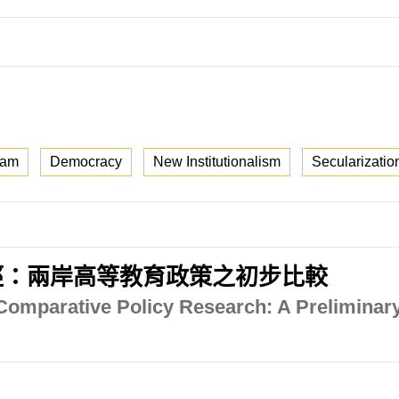
lam
Democracy
New Institutionalism
Secularizatio
徑：兩岸高等教育政策之初步比較
 Comparative Policy Research: A Preliminar