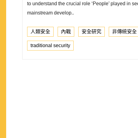
to understand the crucial role ‘People’ played in s
mainstream develop..
人類安全
內戰
安全研究
非傳統安全
traditional security