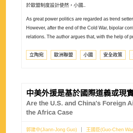
於歐盟制度設計使然，小國..
As great power politics are regarded as trend setter
However, after the end of the Cold War, bipolar conf
relations. The author argues that, with the help of 
立陶宛
歐洲聯盟
小國
安全政策
中美外援是基於國際道義或現實
Are the U.S. and China's Foreign Ai
the Africa Case
郭建中(Jiann-Jong Guo)
王國臣(Guo-Chen Wan