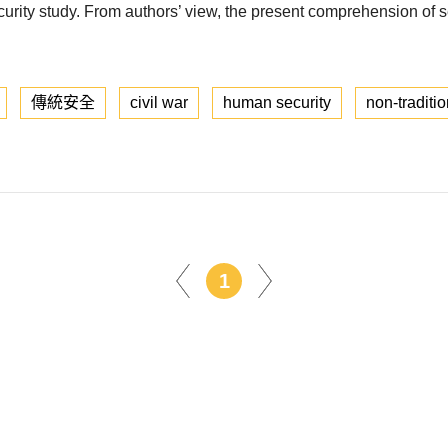
ecurity study. From authors’ view, the present comprehension of s
傳統安全
civil war
human security
non-traditio
1