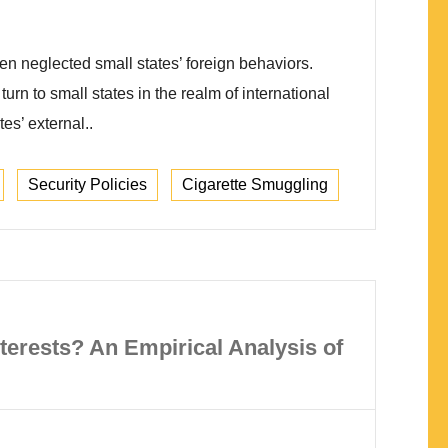
ten neglected small states’ foreign behaviors.
urn to small states in the realm of international
es’ external..
Security Policies
Cigarette Smuggling
nterests? An Empirical Analysis of